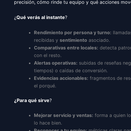
precisión, cómo rinde tu equipo y qué acciones move
¿
Qué verás al instante
?
Rendimiento por persona y turno:
llamadas
recibidas y
sentimiento
asociado.
Comparativas entre locales:
detecta patro
con el resto.
Alertas operativas:
subidas de reseñas nega
tiempos) o caídas de conversión.
Evidencias accionables:
fragmentos de rese
el porqué.
¿Para qué sirve
?
Mejorar servicio y ventas:
forma a quien lo
lo hace bien.
Reconocer a tu equipo:
métricas claras pa