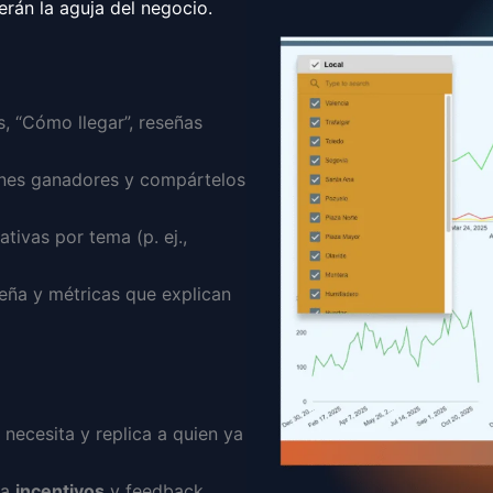
rán la aguja del negocio.
, “Cómo llegar”, reseñas
nes ganadores y compártelos
tivas por tema (p. ej.,
ña y métricas que explican
 necesita y replica a quien ya
ra
incentivos
y feedback