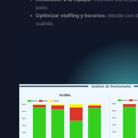
justo.
Optimizar staffing y horarios:
decide con d
cuándo.