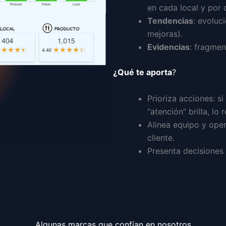
en cada local y por 
Tendencias
: evoluc
mejoras).
Evidencias
: fragmen
¿Qué te aporta
?
Prioriza acciones: s
“atención” brilla, lo r
Alinea equipo y oper
cliente.
Presenta decisiones 
Algunas marcas que confían en nosotros