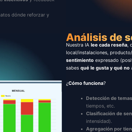
atos dónde reforzar y
Análisis de 
Nuestra IA
lee cada reseña
,
local/instalaciones, producto
sentimiento
expresado (posit
sabes
qué le gusta y qué no
a
¿
Cómo funciona
?
Detección de tema
tiempos, etc.
Clasificación de se
intensidad).
Agregación por tie